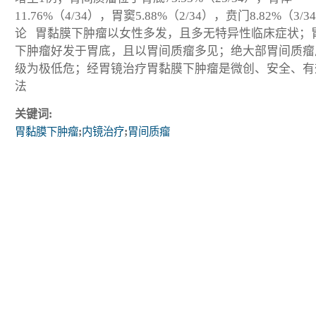
11.76%（4/34），胃窦5.88%（2/34），贲门8.82%（3/
论 胃黏膜下肿瘤以女性多发，且多无特异性临床症状；
下肿瘤好发于胃底，且以胃间质瘤多见；绝大部胃间质瘤
级为极低危；经胃镜治疗胃黏膜下肿瘤是微创、安全、有
法
关键词:
胃黏膜下肿瘤
;
内镜治疗
;
胃间质瘤