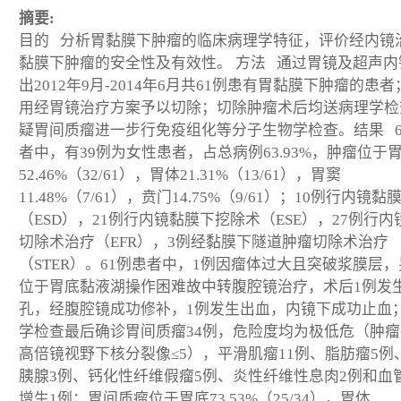
摘要:
目的 分析胃黏膜下肿瘤的临床病理学特征，评价经内镜
黏膜下肿瘤的安全性及有效性。 方法 通过胃镜及超声内
出2012年9月-2014年6月共61例患有胃黏膜下肿瘤的患
用经胃镜治疗方案予以切除；切除肿瘤术后均送病理学检
疑胃间质瘤进一步行免疫组化等分子生物学检查。结果 6
者中，有39例为女性患者，占总病例63.93%，肿瘤位于
52.46%（32/61），胃体21.31%（13/61），胃窦
11.48%（7/61），贲门14.75%（9/61）；10例行内镜
（ESD），21例行内镜黏膜下挖除术（ESE），27例行内
切除术治疗（EFR），3例经黏膜下隧道肿瘤切除术治疗
（STER）。61例患者中，1例因瘤体过大且突破浆膜层，
位于胃底黏液湖操作困难故中转腹腔镜治疗，术后1例发
孔，经腹腔镜成功修补，1例发生出血，内镜下成功止血
学检查最后确诊胃间质瘤34例，危险度均为极低危（肿瘤
高倍镜视野下核分裂像≤5），平滑肌瘤11例、脂肪瘤5例
胰腺3例、钙化性纤维假瘤5例、炎性纤维性息肉2例和血
增生1例；胃间质瘤位于胃底73.53%（25/34），胃体