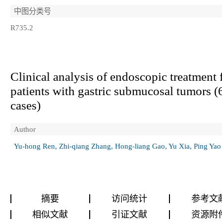
中图分类号
R735.2
Clinical analysis of endoscopic treatment 
patients with gastric submucosal tumors (
cases)
Author
Yu-hong Ren, Zhi-qiang Zhang, Hong-liang Gao, Yu Xia, Ping Yao
摘要
访问统计
参考文
相似文献
引证文献
资源附